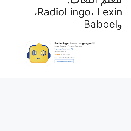
RadioLingo، Lexin،
وBabbel