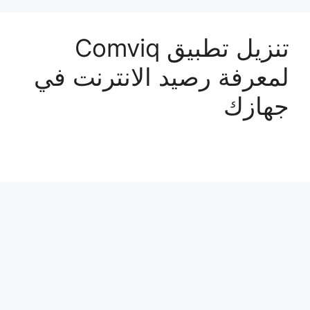
تنزيل تطبيق Comviq
لمعرفة رصيد الانترنت في
جهازك