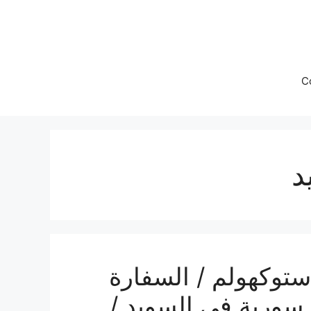
C
د
ستوكهولم / السفارة
سورية في السويد /