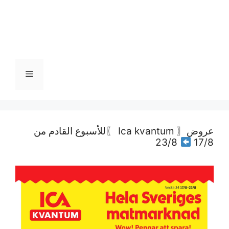
القائمة
عروض〖 Ica kvantum 〗للأسبوع القادم من
23/8
17/8